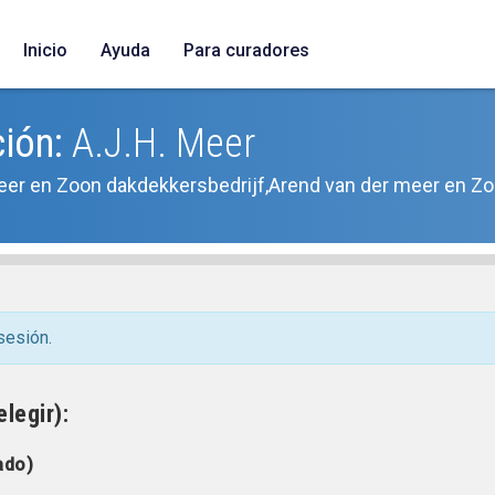
Inicio
Ayuda
Para curadores
ción:
A.J.H. Meer
er en Zoon dakdekkersbedrijf,Arend van der meer en Zoo
sesión.
legir):
ado)