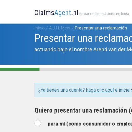
Claims
Agent
.nl
enviar reclamaciones en línea
Inicio
/
A.J.H. Meer
/
Presentar una reclamación
Presentar una reclama
actuando bajo el nombre Arend van der Me
¿Ya tienes una cuenta?
haga clic aquí
e inicie 
Quiero presentar una reclamación (e
para mí (como consumidor o emple