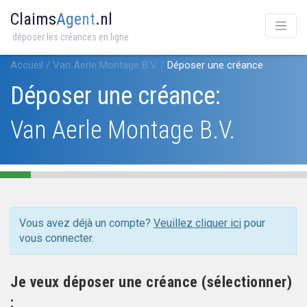
Claims
Agent
.nl
déposer les créances en ligne
Accueil
/
Van Aerle Montage B.V.
/
Déposer une créance
Déposer une créance:
Van Aerle Montage B.V.
Vous avez déjà un compte?
Veuillez cliquer ici
pour
vous connecter.
Je veux déposer une créance (sélectionner)
: