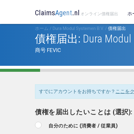
Claims
Agent
.nl
ホ
オンライン債権届出
ホーム
/
Dura Modul Systemen B.V.
/
債権届出
債権届出:
Dura Modul 
商号 FEVIC
すでにアカウントをお持ちですか？
ここを
債権を届出したいことは (選択):
自分のために (消費者 / 従業員)