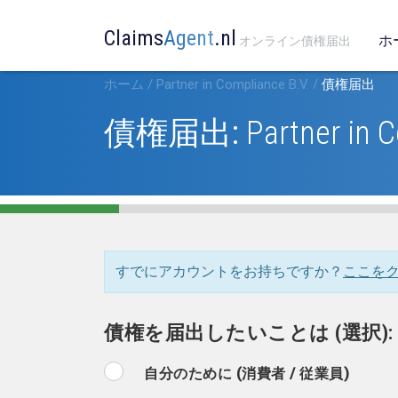
Claims
Agent
.nl
ホ
オンライン債権届出
ホーム
/
Partner in Compliance B.V.
/
債権届出
債権届出:
Partner in 
すでにアカウントをお持ちですか？
ここを
債権を届出したいことは (選択):
自分のために (消費者 / 従業員)