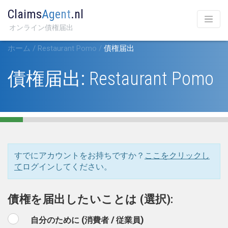
Claims
Agent
.nl
オンライン債権届出
ホーム
/
Restaurant Pomo
/
債権届出
債権届出:
Restaurant Pomo
すでにアカウントをお持ちですか？
ここをクリックし
て
ログインしてください。
債権を届出したいことは (選択):
自分のために (消費者 / 従業員)