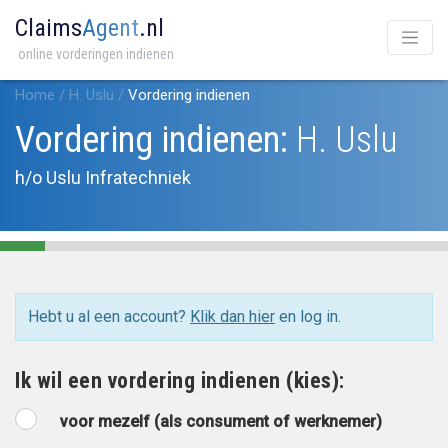
Claims
Agent
.nl
online vorderingen indienen
Home
/
H. Uslu
/
Vordering indienen
Vordering indienen:
H. Uslu
h/o Uslu Infratechniek
Hebt u al een account?
Klik dan hier
en log in.
Ik wil een vordering indienen (kies):
voor mezelf (als consument of werknemer)