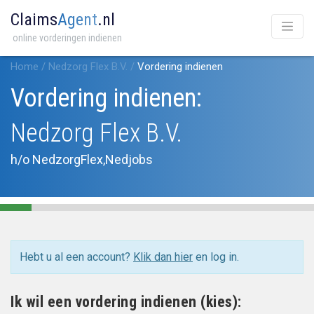
Claims
Agent
.nl
online vorderingen indienen
Home
/
Nedzorg Flex B.V.
/
Vordering indienen
Vordering indienen:
Nedzorg Flex B.V.
h/o NedzorgFlex,Nedjobs
Hebt u al een account?
Klik dan hier
en log in.
Ik wil een vordering indienen (kies):