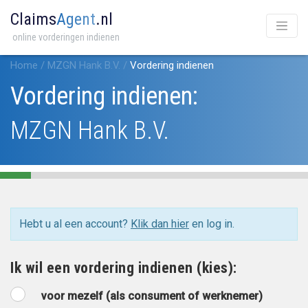
Claims
Agent
.nl
online vorderingen indienen
Home
/
MZGN Hank B.V.
/
Vordering indienen
Vordering indienen:
MZGN Hank B.V.
Hebt u al een account?
Klik dan hier
en log in.
Ik wil een vordering indienen (kies):
voor mezelf (als consument of werknemer)