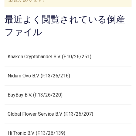
最近よく閲覧されている倒産
ファイル
Knaken Cryptohandel B.V. (F.10/26/251)
Nidum Ovo B.V. (F.13/26/216)
BuyBay B.V. (F.13/26/220)
Global Flower Service B.V. (F.13/26/207)
Hi Tronic B.V. (F.13/26/139)