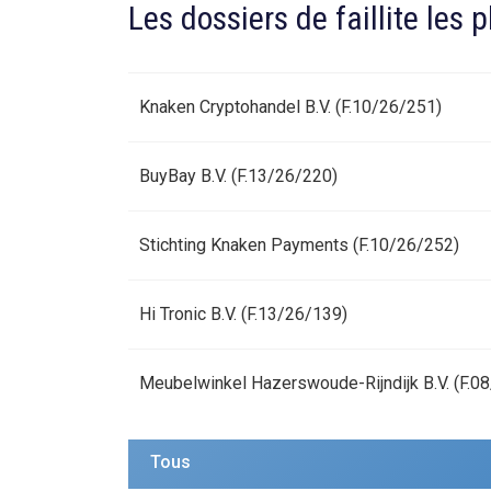
Les dossiers de faillite les 
Knaken Cryptohandel B.V. (F.10/26/251)
BuyBay B.V. (F.13/26/220)
Stichting Knaken Payments (F.10/26/252)
Hi Tronic B.V. (F.13/26/139)
Meubelwinkel Hazerswoude-Rijndijk B.V. (F.0
Tous