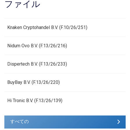
ファイル
Knaken Cryptohandel B.V. (F.10/26/251)
Nidum Ovo B.V. (F.13/26/216)
Dispertech B.V. (F.13/26/233)
BuyBay B.V. (F.13/26/220)
Hi Tronic B.V. (F.13/26/139)
すべての