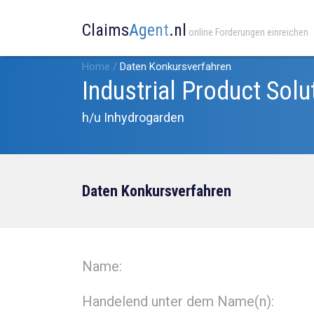
Claims
Agent
.nl
online Forderungen einreichen
Home
/
Daten Konkursverfahren
Industrial Product Solu
h/u Inhydrogarden
Daten Konkursverfahren
Name:
Handelend unter dem Name(n):