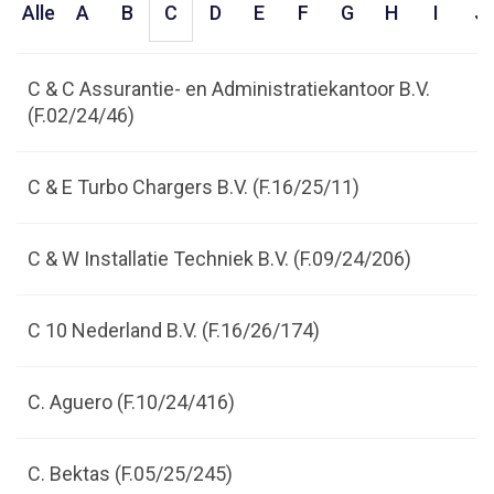
Alle
A
B
C
D
E
F
G
H
I
J
C & C Assurantie- en Administratiekantoor B.V.
(F.02/24/46)
C & E Turbo Chargers B.V. (F.16/25/11)
C & W Installatie Techniek B.V. (F.09/24/206)
C 10 Nederland B.V. (F.16/26/174)
C. Aguero (F.10/24/416)
C. Bektas (F.05/25/245)