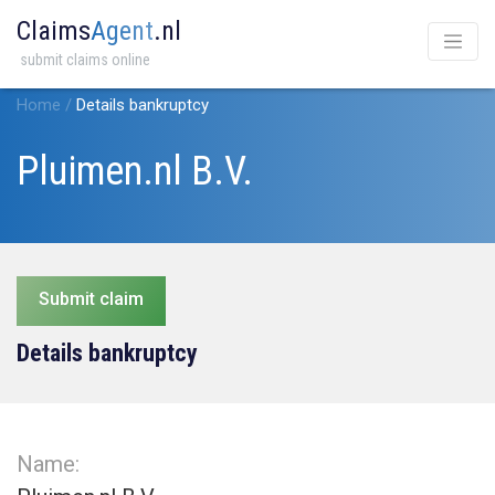
Claims
Agent
.nl
submit claims online
Home
/
Details bankruptcy
Pluimen.nl B.V.
Submit claim
Details bankruptcy
Name: