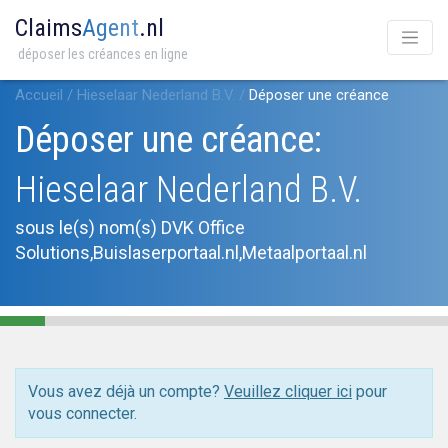
Claims
Agent
.nl
déposer les créances en ligne
Accueil
/
Hieselaar Nederland B.V.
/
Déposer une créance
Déposer une créance:
Hieselaar Nederland B.V.
sous le(s) nom(s) DVK Office
Solutions,Buislaserportaal.nl,Metaalportaal.nl
Vous avez déjà un compte?
Veuillez cliquer ici
pour
vous connecter.