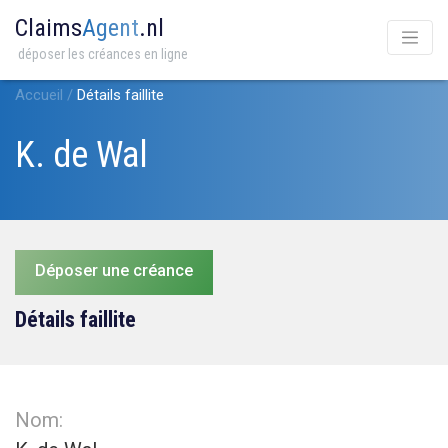
Claims
Agent
.nl
déposer les créances en ligne
Accueil
/
Détails faillite
K. de Wal
Déposer une créance
Détails faillite
Nom: