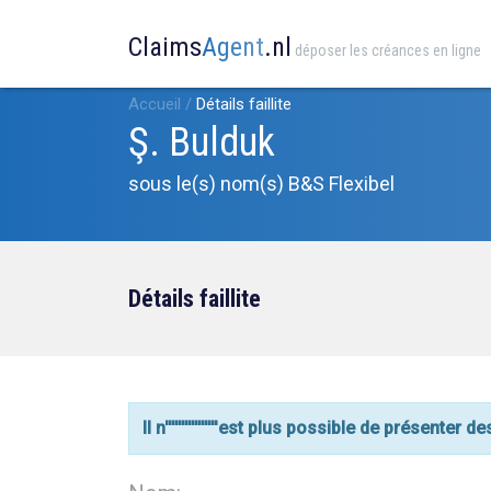
Claims
Agent
.nl
déposer les créances en ligne
Accueil
/
Détails faillite
Ş. Bulduk
sous le(s) nom(s) B&S Flexibel
Détails faillite
Il n''''''''''''''''est plus possible de présenter