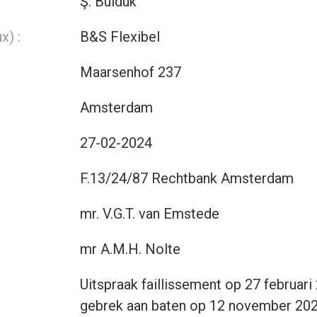
Ş. Bulduk
x) :
B&S Flexibel
Maarsenhof 237
Amsterdam
27-02-2024
F.13/24/87 Rechtbank Amsterdam
mr. V.G.T. van Emstede
:
mr A.M.H. Nolte
Uitspraak faillissement op 27 februar
gebrek aan baten op 12 november 2024