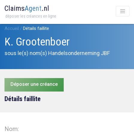
Claims
Agent
.nl
déposer les créances en ligne
Accueil
/
Détails faillite
K. Grootenboer
sous le(s) nom(s) Handelsonderneming JBF
Déposer une créance
Détails faillite
Nom: