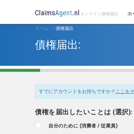
Claims
Agent
.nl
ホ
オンライン債権届出
ホーム
/
/
債権届出
債権届出:
すでにアカウントをお持ちですか？
ここを
債権を届出したいことは (選択):
自分のために (消費者 / 従業員)