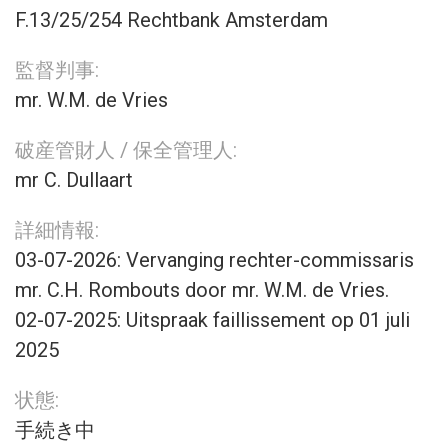
F.13/25/254 Rechtbank Amsterdam
監督判事:
mr. W.M. de Vries
破産管財人 / 保全管理人:
mr C. Dullaart
詳細情報:
03-07-2026: Vervanging rechter-commissaris
mr. C.H. Rombouts door mr. W.M. de Vries.
02-07-2025: Uitspraak faillissement op 01 juli
2025
状態:
手続き中