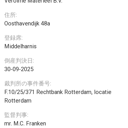
Verolme Materieel B.V.
住所:
Oosthavendijk 48a
登録席:
Middelharnis
倒産判決日:
30-09-2025
裁判所の事件番号:
F.10/25/371 Rechtbank Rotterdam, locatie
Rotterdam
監督判事:
mr. M.C. Franken