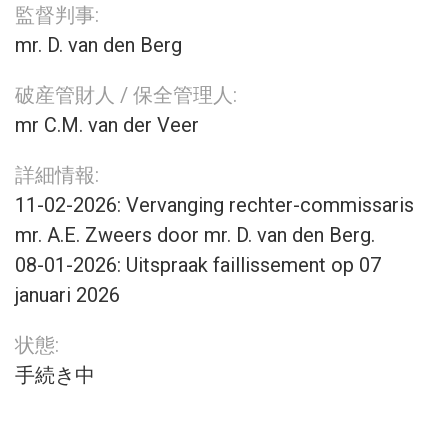
監督判事:
mr. D. van den Berg
破産管財人 / 保全管理人:
mr C.M. van der Veer
詳細情報:
11-02-2026: Vervanging rechter-commissaris
mr. A.E. Zweers door mr. D. van den Berg.
08-01-2026: Uitspraak faillissement op 07
januari 2026
状態:
手続き中