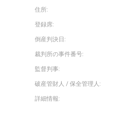
住所:
登録席:
倒産判決日:
裁判所の事件番号:
監督判事:
破産管財人 / 保全管理人:
詳細情報: