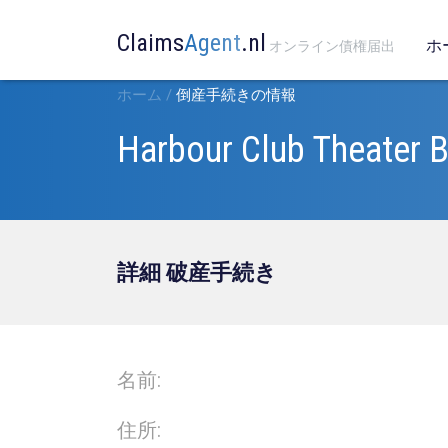
Claims
Agent
.nl
ホ
オンライン債権届出
ホーム
/
倒産手続きの情報
Harbour Club Theater B
詳細 破産手続き
名前:
住所: