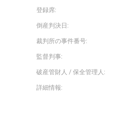
登録席:
倒産判決日:
裁判所の事件番号:
監督判事:
破産管財人 / 保全管理人:
詳細情報: