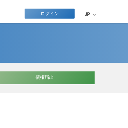
ログイン
JP
債権届出