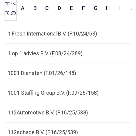
すべ
A
B
C
D
E
F
G
H
I
J
ての
1 Fresh International B.V. (F.10/24/63)
1 op 1 advies B.V. (F.08/24/389)
1001 Diensten (F.01/26/148)
1001 Staffing Group B.V. (F.09/26/158)
112Automotive B.V. (F.16/25/538)
112schade B.V. (F.16/25/539)