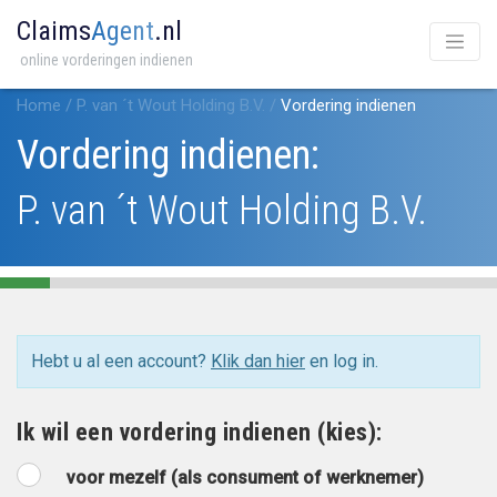
Claims
Agent
.nl
online vorderingen indienen
Home
/
P. van ´t Wout Holding B.V.
/
Vordering indienen
Vordering indienen:
P. van ´t Wout Holding B.V.
Hebt u al een account?
Klik dan hier
en log in.
Ik wil een vordering indienen (kies):
voor mezelf (als consument of werknemer)