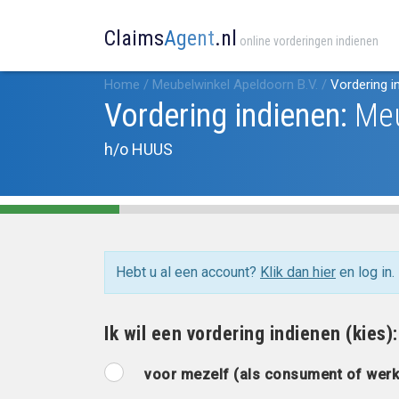
Claims
Agent
.nl
online vorderingen indienen
Home
/
Meubelwinkel Apeldoorn B.V.
/
Vordering i
Vordering indienen:
Meu
h/o HUUS
Hebt u al een account?
Klik dan hier
en log in.
Ik wil een vordering indienen (kies):
voor mezelf (als consument of wer