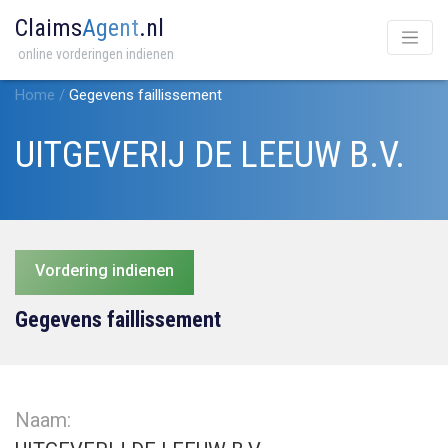
Claims
Agent
.nl
online vorderingen indienen
Home
/
Gegevens faillissement
UITGEVERIJ DE LEEUW B.V.
Vordering indienen
Gegevens faillissement
Naam: