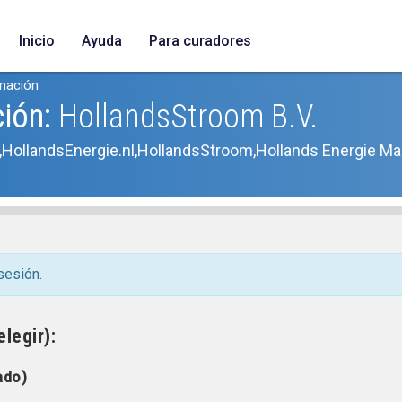
Inicio
Ayuda
Para curadores
amación
ción:
HollandsStroom B.V.
,HollandsEnergie.nl,HollandsStroom,Hollands Energie Ma
sesión.
legir):
ado)