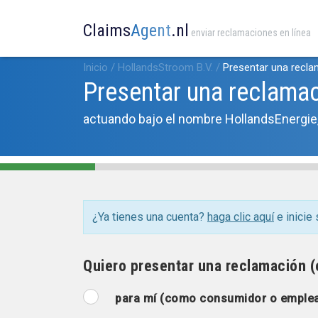
Claims
Agent
.nl
enviar reclamaciones en línea
Inicio
/
HollandsStroom B.V.
/
Presentar una recl
Presentar una reclama
actuando bajo el nombre HollandsEnergie
¿Ya tienes una cuenta?
haga clic aquí
e inicie 
Quiero presentar una reclamación (e
para mí (como consumidor o emple