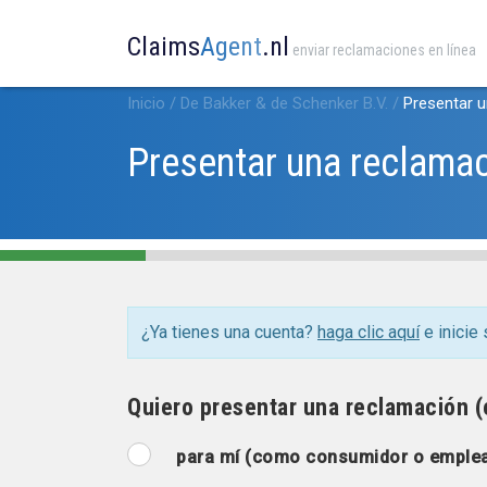
Claims
Agent
.nl
enviar reclamaciones en línea
Inicio
/
De Bakker & de Schenker B.V.
/
Presentar 
Presentar una reclama
¿Ya tienes una cuenta?
haga clic aquí
e inicie 
Quiero presentar una reclamación (e
para mí (como consumidor o emple