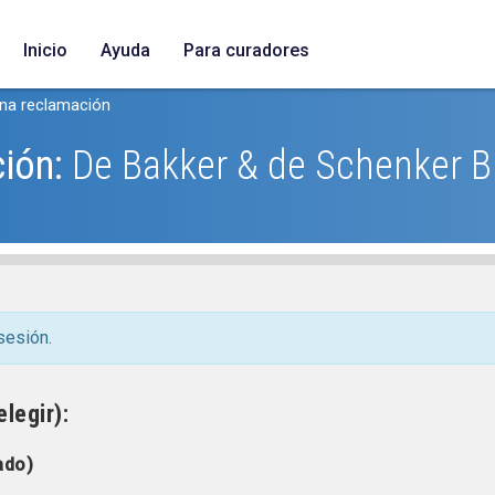
Inicio
Ayuda
Para curadores
una reclamación
ción:
De Bakker & de Schenker B
sesión.
legir):
ado)