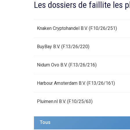
Les dossiers de faillite les 
Knaken Cryptohandel B.V. (F.10/26/251)
BuyBay B.V. (F.13/26/220)
Nidum Ovo B.V. (F.13/26/216)
Harbour Amsterdam B.V. (F.13/26/161)
Pluimen.nl B.V. (F.10/25/63)
Tous