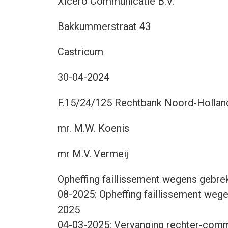
Xicero Communicatie B.V.
Bakkummerstraat 43
Castricum
30-04-2024
F.15/24/125 Rechtbank Noord-Holland
mr. M.W. Koenis
:
mr M.V. Vermeij
Opheffing faillissement wegens gebre
08-2025: Opheffing faillissement weg
2025
04-03-2025: Vervanging rechter-commis