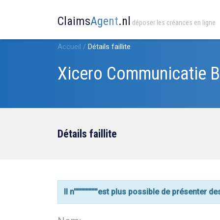
Claims
Agent
.nl
déposer les créances en ligne
Accueil
/
Détails faillite
Xicero Communicatie B
Détails faillite
Il n''''''''''''''''est plus possible de présenter