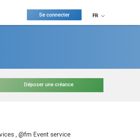
Se connecter
FR
Déposer une créance
vices , @fm Event service