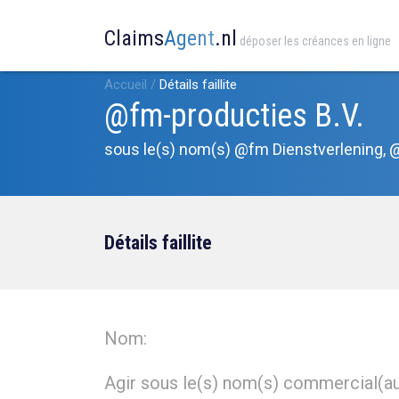
Claims
Agent
.nl
déposer les créances en ligne
Accueil
/
Détails faillite
@fm-producties B.V.
sous le(s) nom(s) @fm Dienstverlening, 
Détails faillite
Nom:
Agir sous le(s) nom(s) commercial(au