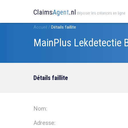
Claims
Agent
.nl
déposer les créances en ligne
Accueil
/
Détails faillite
MainPlus Lekdetectie B
Détails faillite
Nom:
Adresse: