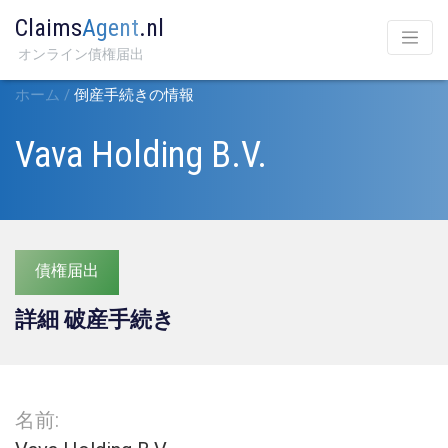
Claims
Agent
.nl
オンライン債権届出
ホーム
/
倒産手続きの情報
Vava Holding B.V.
債権届出
詳細 破産手続き
名前: