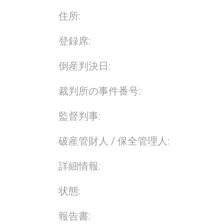
住所:
登録席:
倒産判決日:
裁判所の事件番号:
監督判事:
破産管財人 / 保全管理人:
詳細情報:
状態:
報告書: