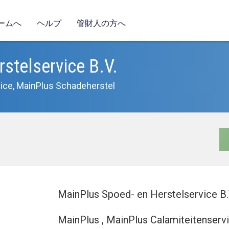
ームへ
ヘルプ
管財人の方へ
stelservice B.V.
ice, MainPlus Schadeherstel
MainPlus Spoed- en Herstelservice B.
MainPlus , MainPlus Calamiteitenserv