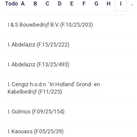
Todo
A
B
C
D
E
F
G
H
I
J
I & S Bouwbedrijf B.V. (F.10/25/203)
I. Abdelaziz (F.15/25/222)
I. Abdelaziz (F.13/25/493)
I. Cengiz h.o.d.n. 'In Holland' Grond- en
Kabelbedrijf (F11/225)
I. Gülmüs (F.09/25/154)
I. Kaouass (F.05/25/39)