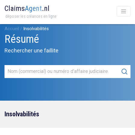
Claims
Agent
.nl
déposer les créances en ligne
Accueil
/
Insolvabilités
Résumé
Rechercher une faillite
Insolvabilités