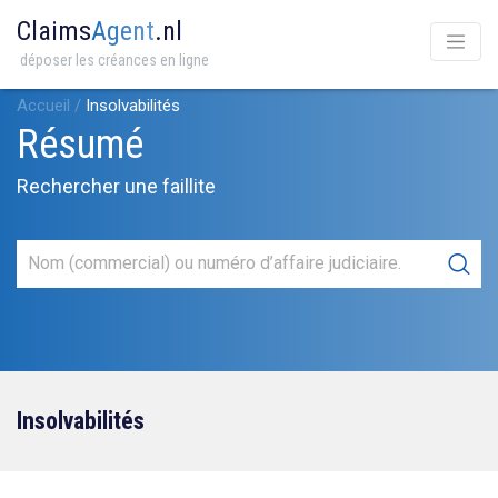
Claims
Agent
.nl
déposer les créances en ligne
Accueil
/
Insolvabilités
Résumé
Rechercher une faillite
Insolvabilités