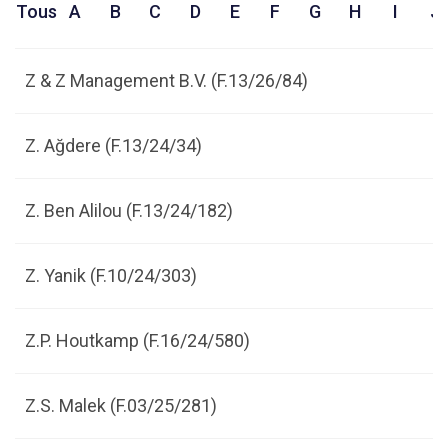
Tous
A
B
C
D
E
F
G
H
I
J
Z & Z Management B.V. (F.13/26/84)
Z. Ağdere (F.13/24/34)
Z. Ben Alilou (F.13/24/182)
Z. Yanik (F.10/24/303)
Z.P. Houtkamp (F.16/24/580)
Z.S. Malek (F.03/25/281)