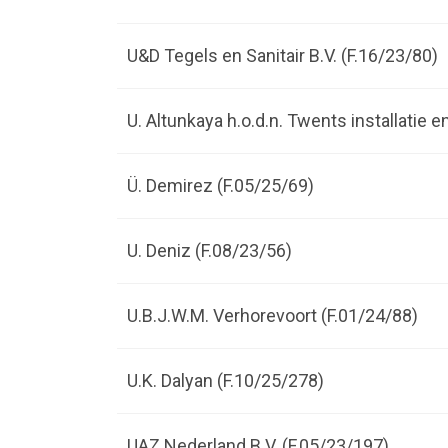
U&D Tegels en Sanitair B.V. (F.16/23/80)
U. Altunkaya h.o.d.n. Twents installatie 
Ü. Demirez (F.05/25/69)
U. Deniz (F.08/23/56)
U.B.J.W.M. Verhorevoort (F.01/24/88)
U.K. Dalyan (F.10/25/278)
UAZ Nederland B.V. (F.05/23/197)