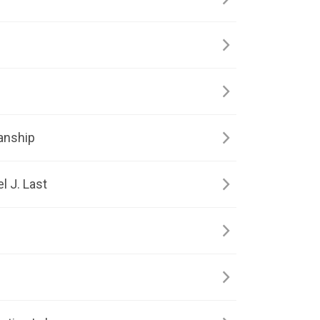
anship
l J. Last