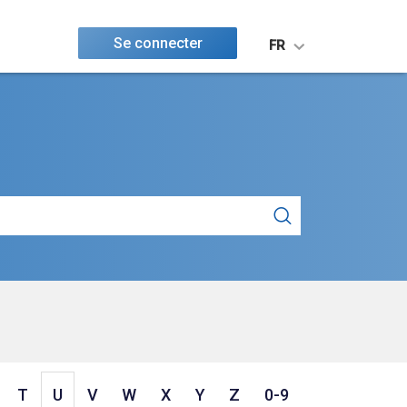
Se connecter
FR
T
U
V
W
X
Y
Z
0-9