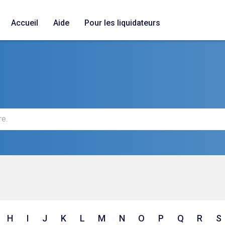
Accueil
Aide
Pour les liquidateurs
H
I
J
K
L
M
N
O
P
Q
R
S