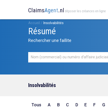
Claims
Agent
.nl
déposer les créances en ligne
Accueil
/
Insolvabilités
Résumé
Rechercher une faillite
Insolvabilités
Tous
A
B
C
D
E
F
G