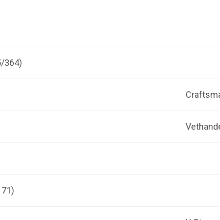
5/364)
Craftsm
Vethande
171)